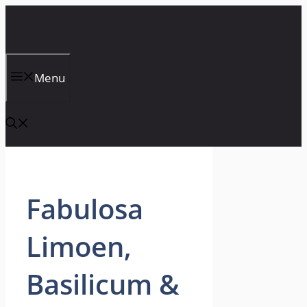
Skip
to
content
Menu
Fabulosa
Limoen,
Basilicum &