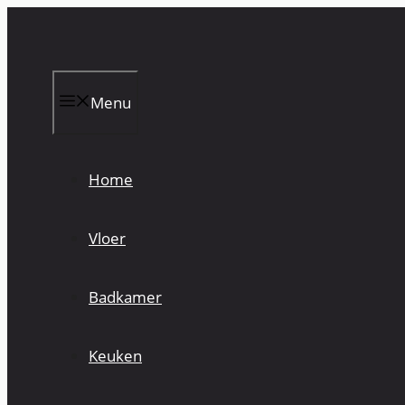
Skip
to
content
Menu
Home
Vloer
Badkamer
Keuken