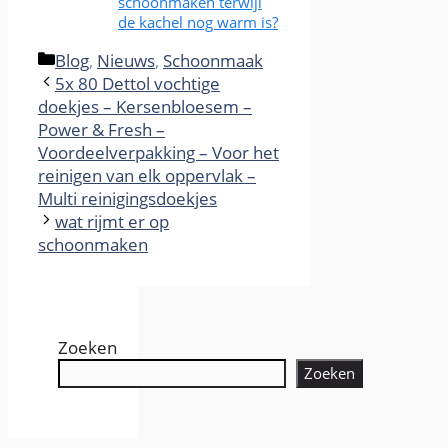
schoonmaken terwijl
de kachel nog warm is?
Categories
Blog
,
Nieuws
,
Schoonmaak
5x 80 Dettol vochtige
doekjes – Kersenbloesem –
Power & Fresh –
Voordeelverpakking – Voor het
reinigen van elk oppervlak –
Multi reinigingsdoekjes
wat rijmt er op
schoonmaken
Zoeken
Zoeken