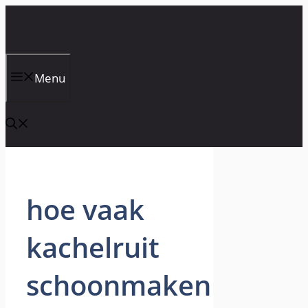
Skip
to
content
Menu
hoe vaak
kachelruit
schoonmaken