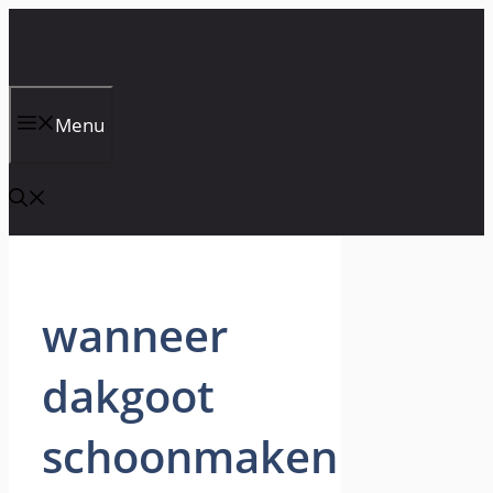
Skip
to
content
Menu
wanneer
dakgoot
schoonmaken